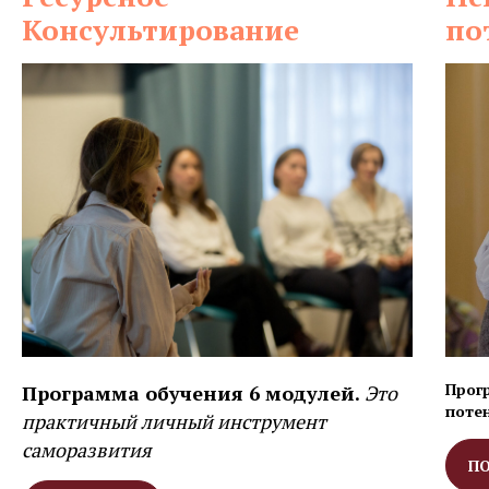
Консультирование
по
Прог
Программа обучения 6 модулей.
Это
поте
практичный личный инструмент
саморазвития
П