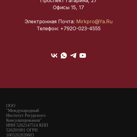
Проспект Гагарина, 27
Офисы 15, 17
Электронная Почта:
Mirkpro@ya.ru
Телефон: +792О-023-4555
ООО
"Международный
Институт Ресурсного
Консультирования"
ИНН 5262147514 КПП
526201001 ОГРН
1065262020603