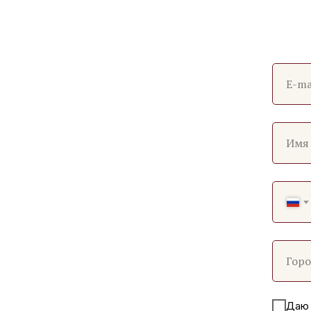
E-ma
Имя
Гор
Да