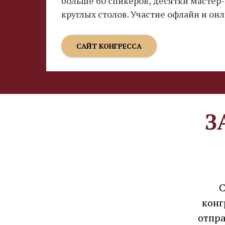
больше 60 спикеров, десятки мастер-
круглых столов. Участие офлайн и онл
САЙТ КОНГРЕССА
З
С
конг
отпра