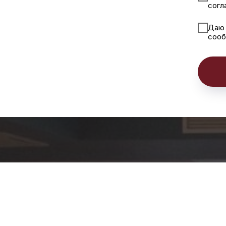
согл
Да
соо