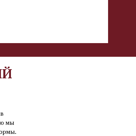
ИЙ
ов
ую мы
формы.